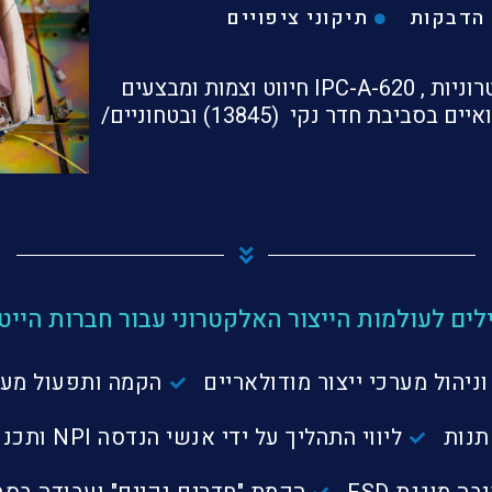
הדבקות
תיקוני ציפויים
עומדים בתקני IPC-A-610 הרכבות אלקטרוניות , IPC-A-620 חיווט וצמות ומבצעים
איים בסביבת חדר נקי
(13845) ובטחונ
יים/
ילים לעולמות הייצור האלקטרוני עבור חברות היי
ניהול מערכי ייצור מודולאריים
הקמה ותפעול מערכ
תנות
ליווי התהליך על ידי אנשי הנדסה NPI ותכנון בדיקות