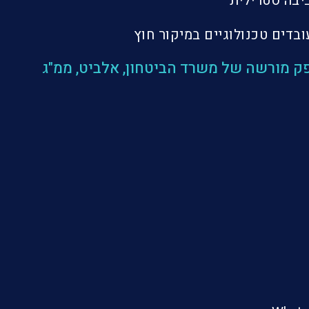
יבה סטרילית
בדים טכנולוגיים במיקור חוץ
מכון התקנים הישראלי, מוסמכת לתקני ISO 9000 ו AS-9100 והינה ספק מורשה של משרד הביטחון, אלביט, ממ"ג