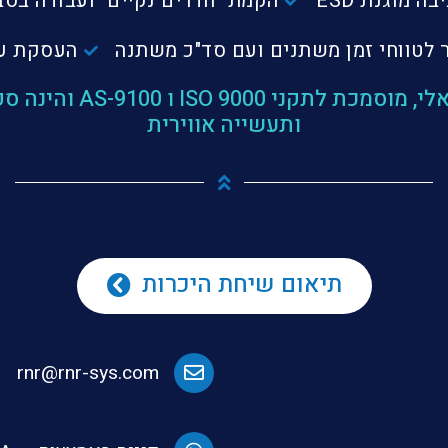
ה מוגנת ESD
הקמת "חדרים נקיים" ועבודה בסב
ור לטווחי זמן משתנים ועם סד"כ משתנה
העסקת עו
החברה מאושרת על ידי 
ותעשייה אווירית
תיאום שיחת היכרות
rnr@rnr-sys.com